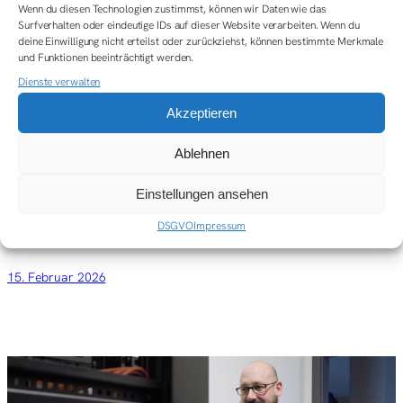
Wenn du diesen Technologien zustimmst, können wir Daten wie das
Modernste Arbeitsausstattung, ergonomische
Surfverhalten oder eindeutige IDs auf dieser Website verarbeiten. Wenn du
Arbeitsplätze und aktuelle Technologien
deine Einwilligung nicht erteilst oder zurückziehst, können bestimmte Merkmale
Betriebliche Krankenversicherung, Altersvorsorge und
und Funktionen beeinträchtigt werden.
vermögenswirksame Leistungen
Dienste verwalten
Wellpass: Zugang zu einem breiten Netzwerk an
Akzeptieren
Fitnessstudios, Sportangeboten und Wellness-Partnern
Teamevents, gemeinsame Aktivitäten und regelmäßige
Ablehnen
Austauschrunden, die für ein starkes Miteinander
sorgen
Einstellungen ansehen
Individuelle Regelungen für Remote-Arbeit und flexible
Arbeitszeiten für eine optimale Work-Life-Balance
DSGVO
Impressum
15. Februar 2026